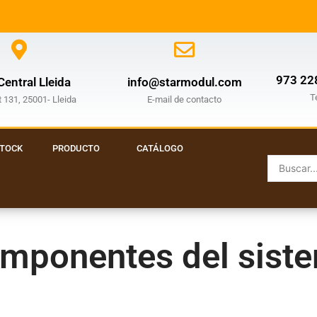
973 22
entral Lleida
info@starmodul.com
T
 131, 25001- Lleida
E-mail de contacto
STOCK
PRODUCTO
CATÁLOGO
mponentes del sist