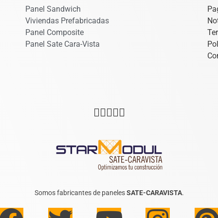
Panel Sandwich
Pa
Viviendas Prefabricadas
Not
Panel Composite
Te
Panel Sate Cara-Vista
Pol
Co





Somos fabricantes de paneles
SATE-CARAVISTA
.