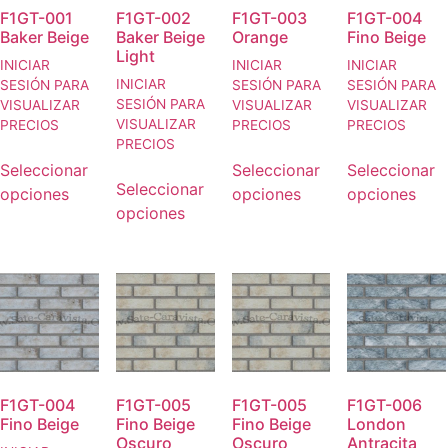
F1GT-001
F1GT-002
F1GT-003
F1GT-004
Baker Beige
Baker Beige
Orange
Fino Beige
Light
INICIAR
INICIAR
INICIAR
INICIAR
SESIÓN PARA
SESIÓN PARA
SESIÓN PARA
SESIÓN PARA
VISUALIZAR
VISUALIZAR
VISUALIZAR
VISUALIZAR
PRECIOS
PRECIOS
PRECIOS
PRECIOS
Seleccionar
Seleccionar
Seleccionar
Seleccionar
opciones
opciones
opciones
opciones
F1GT-004
F1GT-005
F1GT-005
F1GT-006
Fino Beige
Fino Beige
Fino Beige
London
Oscuro
Oscuro
Antracita