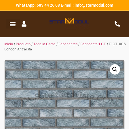
WhatsApp: 683 44 26 08 E-mail: info@starmodul.com
Inicio
/
Producto
/
Toda la Gama
/
Fabricantes
/
Fabricante 1 GT
/ F1GT-006
London Antracita