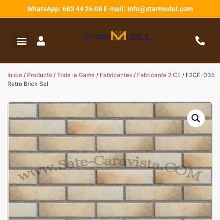
WhatsApp: 683 44 26 08 E-mail: info@starmodul.com
Inicio
/
Producto
/
Toda la Gama
/
Fabricantes
/
Fabricante 2 CE
/ F2CE-035
Retro Brick Sal