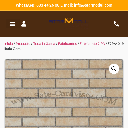
WhatsApp: 683 44 26 08 E-mail: info@starmodul.com
Inicio
/
Producto
/
Toda la Gama
/
Fabricantes
/
Fabricante 2 PA
/ F2PA-019
llario Ocre